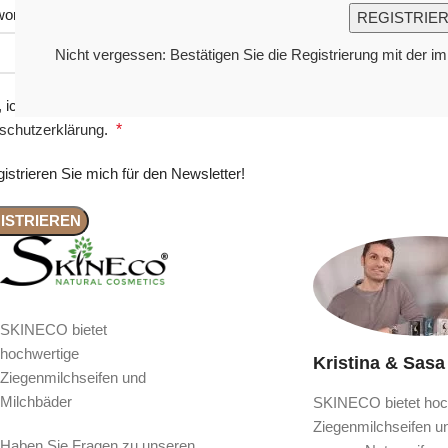
wort
*
Nicht vergessen: Bestätigen Sie die Registrierung mit der i
, ich möchte ein Kundenkonto eröffnen und akzeptiere die
schutzerklärung
.
*
istrieren Sie mich für den Newsletter!
ISTRIEREN
SKINECO bietet
hochwertige
Kristina & Sasa
Ziegenmilchseifen und
Milchbäder
SKINECO bietet hoc
Ziegenmilchseifen u
Haben Sie Fragen zu unseren