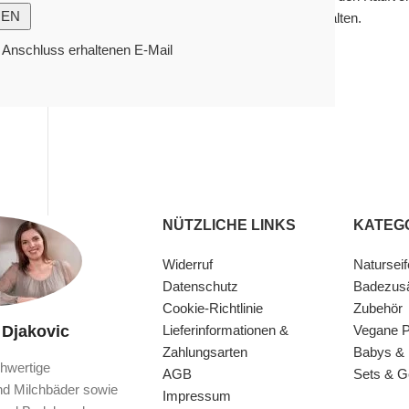
einfacher zu gestalten.
m Anschluss erhaltenen E-Mail
ANMELDEN
NÜTZLICHE LINKS
KATEG
Widerruf
Naturseif
Datenschutz
Badezus
Cookie-Richtlinie
Zubehör
 Djakovic
Lieferinformationen &
Vegane P
Zahlungsarten
Babys & 
hwertige
AGB
Sets & 
nd Milchbäder sowie
Impressum