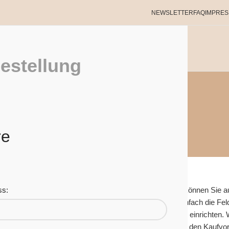
NEWSLETTER
FAQ
IMPRE
SHOP
ÜBER UNS
HAUTPROBLEME?
INFO
KONTAKT
estellung
Mein Konto
re
Home
Mein Konto
Login
ss:
Wenn Sie sich für diese Website registrieren, können Sie au
und Ihre Bestellhistorie zugreifen. Füllen Sie einfach die Fe
werden in kürzester Zeit ein neues Konto für Sie einrichten.
Informationen bitten, die erforderlich sind, um den Kaufv