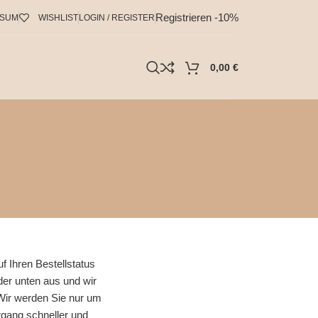
Registrieren -10%
SSUM
WISHLIST
LOGIN / REGISTER
0,00
€
f Ihren Bestellstatus
lder unten aus und wir
 Wir werden Sie nur um
organg schneller und