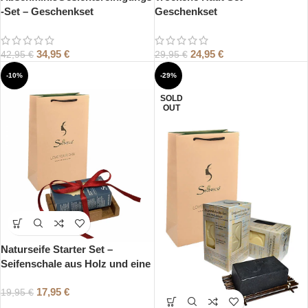
-Set – Geschenkset
Geschenkset
34,95
€
24,95
€
42,95
€
29,95
€
-10%
-29%
SOLD
OUT
Naturseife Starter Set –
Seifenschale aus Holz und eine
Naturseife Ihrer Wahl
17,95
€
19,95
€