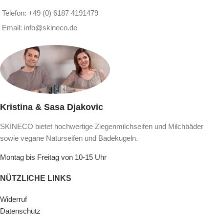
Telefon: +49 (0) 6187 4191479
– Lösungspaket für trockene Haut
Email: info@skineco.de
– Lösungspaket für die porentiefe Gesichtsreinigung
– Starter-Set
– Mini-Set Chemiefreies Abschminken
Kristina & Sasa Djakovic
– Naturseifen Geschenkset für die ganze Familie
SKINECO bietet hochwertige Ziegenmilchseifen und Milchbäder
– exklusives Geschenk für Damen
sowie vegane Naturseifen und Badekugeln.
Montag bis Freitag von 10-15 Uhr
– Luxus-Rasiersets in zwei edlen Ausführungen
NÜTZLICHE LINKS
Ganz gleich, für welche Variante Sie sich entscheiden, dank der
Widerruf
sorgfältigen Zusammenstellung optimal abgestimmter Pflege und
Datenschutz
passendem Zubehör in unverwechselbarem Design sind unsere