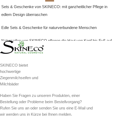
Sets & Geschenke von SKINECO: mit ganzheitlicher Pflege in
edlem Design überraschen
Edle Sets & Geschenke für naturverbundene Menschen
Naturseifen von SKINECO pflegen die Haut von Kopf bis Fuß auf
ganzheitliche Weise mit bewährten natürlichen Pflegesubstanzen.
Durch die wertvollen Inhaltsstoffe eignen sich diese hochwertigen
Pflegeprodukte auch ideal als besondere Aufmerksamkeiten oder
SKINECO bietet
hochwertige
als stilvolles Geschenk. In Kombination mit unseren
Ziegenmilchseifen und
handgefertigten Accessoires wie unserer eleganten Seifenschale
Milchbäder
aus Nussbaumholz entstehen mit unseren Naturseifen
Haben Sie Fragen zu unseren Produkten, einer
extravagante Sets & Geschenke, mit denen Sie naturbewussten
Bestellung oder Probleme beim Bestellvorgang?
Menschen immer eine große Freude bereiten. Je nach Anlass
Rufen Sie uns an oder senden Sie uns eine E-Mail und
finden Sie Sets & Geschenke in unserem Sortiment als:
wir werden uns in Kürze bei Ihnen melden.