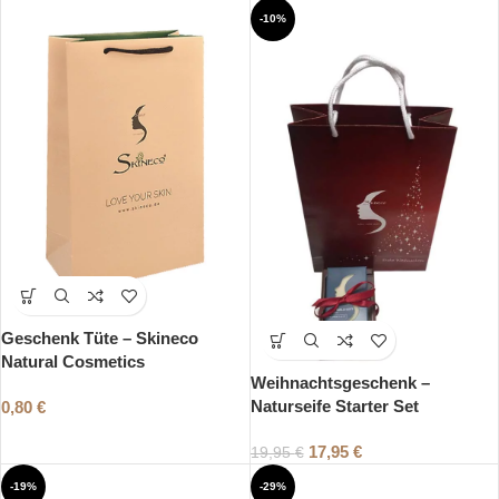
-10%
Geschenk Tüte – Skineco
Natural Cosmetics
Weihnachtsgeschenk –
Naturseife Starter Set
0,80
€
17,95
€
19,95
€
-19%
-29%