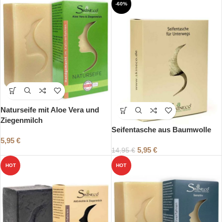
-60%
Naturseife mit Aloe Vera und
Ziegenmilch
Seifentasche aus Baumwolle
5,95
€
5,95
€
14,95
€
HOT
HOT