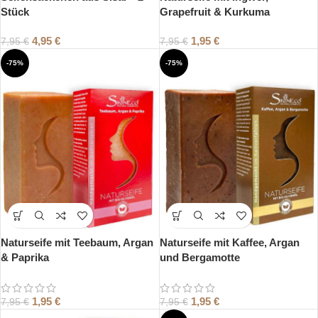
Stück
Grapefruit & Kurkuma
4,95
€
1,95
€
7,95
€
7,95
€
-75%
-75%
Naturseife mit Teebaum, Argan
Naturseife mit Kaffee, Argan
& Paprika
und Bergamotte
1,95
€
1,95
€
7,95
€
7,95
€