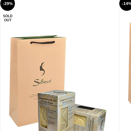
-29%
-14
SOLD
OUT