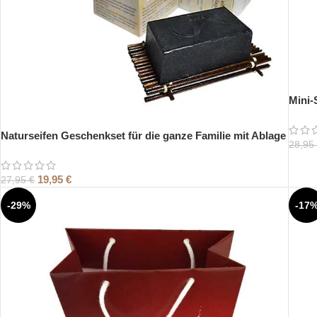
Mini-
Naturseifen Geschenkset für die ganze Familie mit Ablage
28,95
19,95
€
27,95
€
-29%
-17