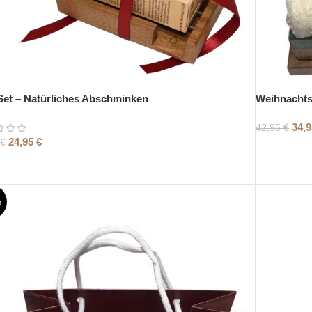
Set – Natürliches Abschminken
Weihnachts
34,
42,95
€
24,95
€
€
%