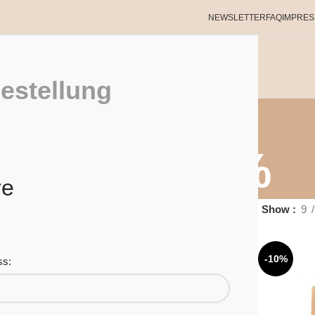
NEWSLETTER
FAQ
IMPRE
SHOP
ÜBER UNS
HAUTPROBLEME?
INFO
KONTAKT
estellung
Angebote %
re
Show
9
%
-10%
ss: