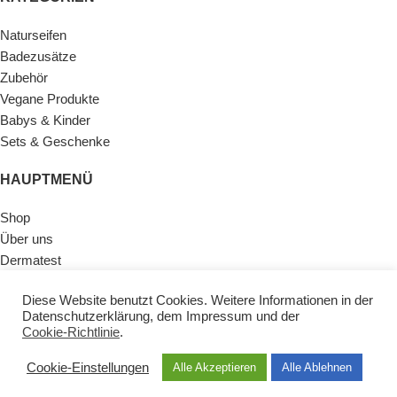
Naturseifen
Badezusätze
Zubehör
Vegane Produkte
Babys & Kinder
Sets & Geschenke
HAUPTMENÜ
Shop
Über uns
Dermatest
Geschichte
Diese Website benutzt Cookies. Weitere Informationen in der
Inhaltsstoffe
Datenschutzerklärung
, dem
Impressum
und der
Kontakt
Cookie-Richtlinie
.
SKINECO
2021 WEB DESIGN BY
-
-KONNCEPT.NET
. PREMIUM E-COMMERCE
Cookie-Einstellungen
Alle Akzeptieren
Alle Ablehnen
SOLUTIONS.