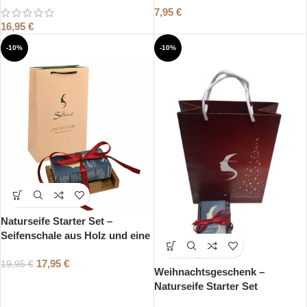
7,95
€
16,95
€
-10%
-10%
Naturseife Starter Set –
Seifenschale aus Holz und eine
Naturseife Ihrer Wahl
17,95
€
19,95
€
Weihnachtsgeschenk –
Naturseife Starter Set