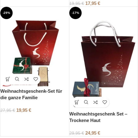
17,95
€
19,95
€
-29%
-17%
Weihnachtsgeschenk-Set für
die ganze Familie
19,95
€
27,95
€
Weihnachtsgeschenk Set –
Trockene Haut
24,95
€
29,95
€