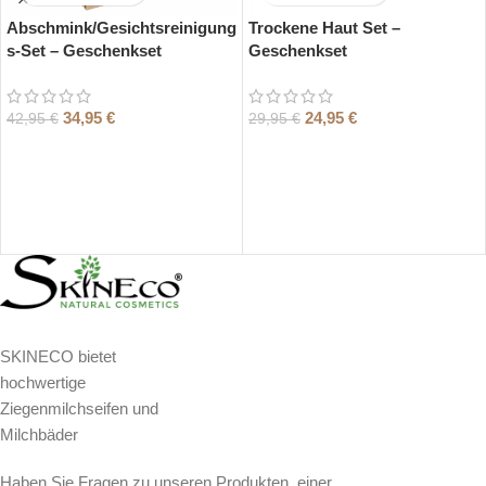
Abschmink/Gesichtsreinigung
Trockene Haut Set –
s-Set – Geschenkset
Geschenkset
34,95
€
24,95
€
42,95
€
29,95
€
SKINECO bietet
hochwertige
Ziegenmilchseifen und
Milchbäder
Haben Sie Fragen zu unseren Produkten, einer