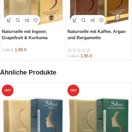
Naturseife mit Ingwer,
Naturseife mit Kaffee, Argan
Grapefruit & Kurkuma
und Bergamotte
1,95
€
7,95
€
1,95
€
7,95
€
Ähnliche Produkte
HOT
HOT