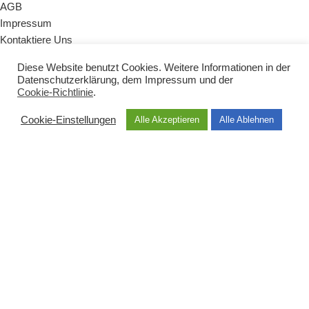
AGB
Impressum
Kontaktiere Uns
Diese Website benutzt Cookies. Weitere Informationen in der
KATEGORIEN
Datenschutzerklärung
, dem
Impressum
und der
Cookie-Richtlinie
.
Naturseifen
Badezusätze
Cookie-Einstellungen
Alle Akzeptieren
Alle Ablehnen
Zubehör
Vegane Produkte
Babys & Kinder
Sets & Geschenke
HAUPTMENÜ
Shop
Über uns
Dermatest
Geschichte
Inhaltsstoffe