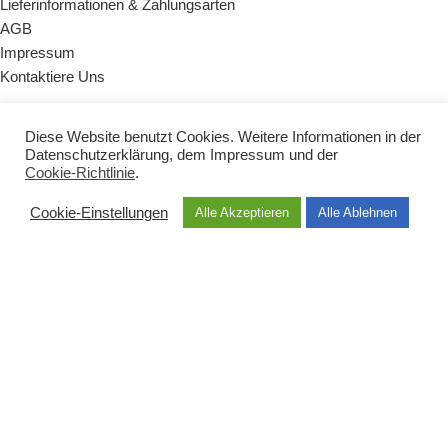
Lieferinformationen & Zahlungsarten
AGB
Impressum
Kontaktiere Uns
KATEGORIEN
Diese Website benutzt Cookies. Weitere Informationen in der
Datenschutzerklärung
, dem
Impressum
und der
Naturseifen
Cookie-Richtlinie
.
Badezusätze
Zubehör
Cookie-Einstellungen
Alle Akzeptieren
Alle Ablehnen
Vegane Produkte
Babys & Kinder
Sets & Geschenke
HAUPTMENÜ
Shop
Über uns
Dermatest
Geschichte