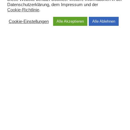
Kontaktiere Uns
Datenschutzerklärung
, dem
Impressum
und der
Cookie-Richtlinie
.
KATEGORIEN
Cookie-Einstellungen
Alle Akzeptieren
Alle Ablehnen
Naturseifen
Badezusätze
Zubehör
Vegane Produkte
Babys & Kinder
Sets & Geschenke
HAUPTMENÜ
Shop
Über uns
Dermatest
Geschichte
Inhaltsstoffe
Kontakt
SKINECO
2021 WEB DESIGN BY
-
-KONNCEPT.NET
. PREMIUM E-COMMERCE