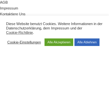
AGB
Impressum
Kontaktiere Uns
Diese Website benutzt Cookies. Weitere Informationen in der
KATEGORIEN
Datenschutzerklärung
, dem
Impressum
und der
Cookie-Richtlinie
.
Naturseifen
Badezusätze
Cookie-Einstellungen
Alle Akzeptieren
Alle Ablehnen
Zubehör
Vegane Produkte
Babys & Kinder
Sets & Geschenke
HAUPTMENÜ
Shop
Über uns
Dermatest
Geschichte
Inhaltsstoffe