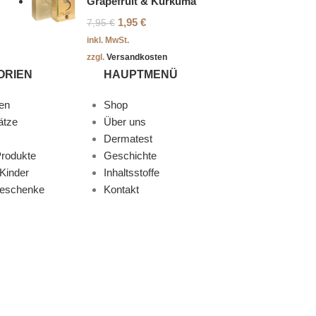
Grapefruit & Kurkuma
1,95
€
7,95
€
inkl. MwSt.
zzgl.
Versandkosten
ORIEN
HAUPTMENÜ
en
Shop
ätze
Über uns
Dermatest
rodukte
Geschichte
Kinder
Inhaltsstoffe
Geschenke
Kontakt