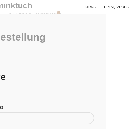
inktuch
NEWSLETTER
FAQ
IMPRE
0
ic von SKINECO
On 03/03/2018
SHOP
ÜBER UNS
HAUTPROBLEME?
INFO
KONTAKT
estellung
re
ss: