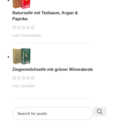
Naturseife mit Teebaum, Argan &
Paprika
von Funkelstein
Ziegenmilchseife mit grüner Mineralerde
von Jennifer