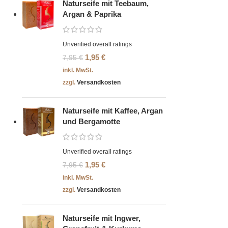
Naturseife mit Teebaum,
Argan & Paprika
Unverified overall ratings
1,95
€
7,95
€
inkl. MwSt.
zzgl.
Versandkosten
Naturseife mit Kaffee, Argan
und Bergamotte
Unverified overall ratings
1,95
€
7,95
€
inkl. MwSt.
zzgl.
Versandkosten
Naturseife mit Ingwer,