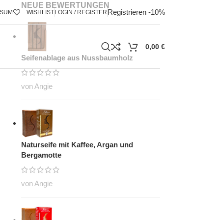
NEUE BEWERTUNGEN
Registrieren -10%
SSUM
WISHLIST
LOGIN / REGISTER
0,00
€
Seifenablage aus Nussbaumholz
von Angie
Naturseife mit Kaffee, Argan und
Bergamotte
von Angie