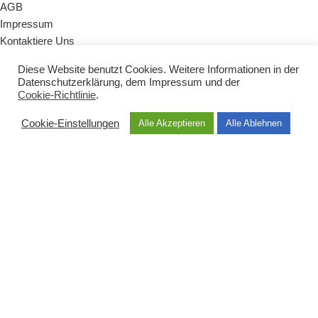
AGB
Impressum
Kontaktiere Uns
Diese Website benutzt Cookies. Weitere Informationen in der
KATEGORIEN
Datenschutzerklärung
, dem
Impressum
und der
Cookie-Richtlinie
.
Naturseifen
Badezusätze
Cookie-Einstellungen
Alle Akzeptieren
Alle Ablehnen
Zubehör
Vegane Produkte
Babys & Kinder
Sets & Geschenke
HAUPTMENÜ
Shop
Über uns
Dermatest
Geschichte
Inhaltsstoffe