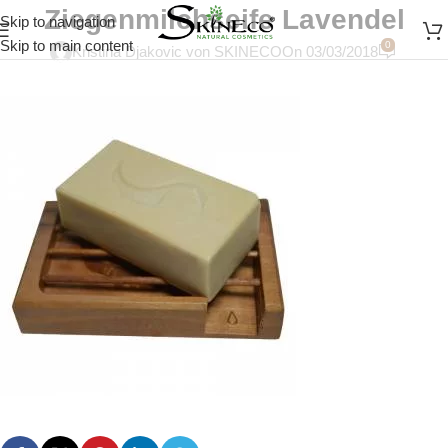
Ziegenmilchseife Lavendel
Skip to navigation
Skip to main content
0
Kristina Djakovic von SKINECO
On 03/03/2018