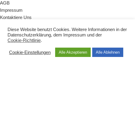
AGB
Impressum
Kontaktiere Uns
Diese Website benutzt Cookies. Weitere Informationen in der
KATEGORIEN
Datenschutzerklärung
, dem
Impressum
und der
Cookie-Richtlinie
.
Naturseifen
Badezusätze
Cookie-Einstellungen
Alle Akzeptieren
Alle Ablehnen
Zubehör
Vegane Produkte
Babys & Kinder
Sets & Geschenke
HAUPTMENÜ
Shop
Über uns
Dermatest
Geschichte
Inhaltsstoffe