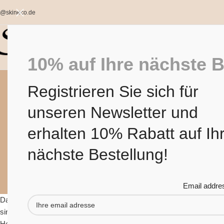
o@skineco.de
10% auf Ihre nächste B
Registrieren Sie sich für
Naturseife k
unseren Newsletter und
erhalten 10% Rabatt auf Ih
nächste Bestellung!
Email addre
Dass heute immer mehr Menschen
Naturseife kaufen
, liegt daran
sind in unserer
Ziegenmilchseife
auch nicht enthalten, egal ob Sie d
Herren bestellen. Die
schwarze Seife
mit medizinischer Aktivkohle bi