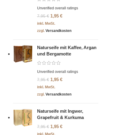
Unverified overall ratings
1,95
€
7,95
€
inkl. MwSt.
zzgl.
Versandkosten
Naturseife mit Kaffee, Argan
und Bergamotte
Unverified overall ratings
1,95
€
7,95
€
inkl. MwSt.
zzgl.
Versandkosten
Naturseife mit Ingwer,
Grapefruit & Kurkuma
1,95
€
7,95
€
inkl. MwSt.