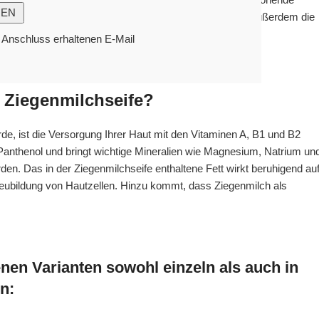
u belasten. Das vermeidet Hautreizungen und entlastet außerdem die
reifen.
m Anschluss erhaltenen E-Mail
t Ziegenmilchseife?
rde, ist die Versorgung Ihrer Haut mit den Vitaminen A, B1 und B2
Panthenol und bringt wichtige Mineralien wie Magnesium, Natrium un
den. Das in der Ziegenmilchseife enthaltene Fett wirkt beruhigend au
eubildung von Hautzellen. Hinzu kommt, dass Ziegenmilch als
nen Varianten sowohl einzeln als auch in
n: