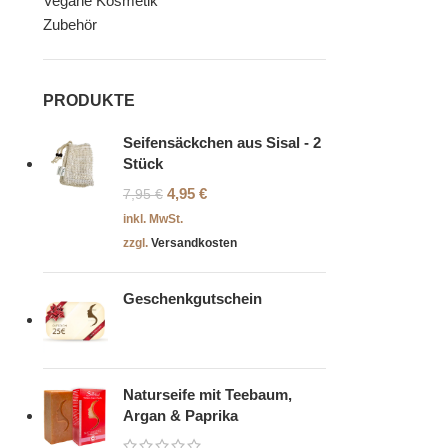
Vegane Kosmetik
Zubehör
PRODUKTE
Seifensäckchen aus Sisal - 2
Stück
4,95
€
7,95
€
inkl. MwSt.
zzgl.
Versandkosten
Geschenkgutschein
Naturseife mit Teebaum,
Argan & Paprika