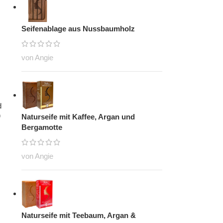
Seifenablage aus Nussbaumholz
von Angie
d
Naturseife mit Kaffee, Argan und
f
Bergamotte
von Angie
Naturseife mit Teebaum, Argan &