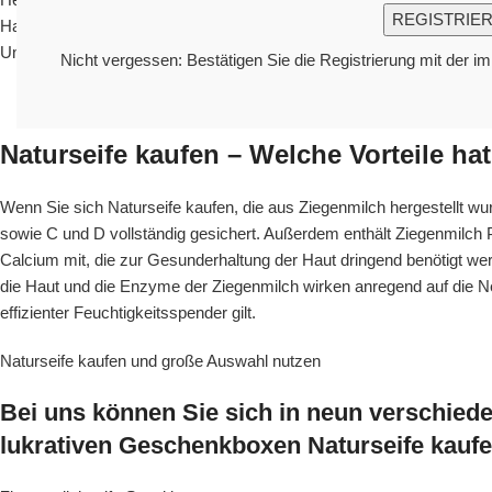
Hautreinigung, ohne Sie mit chemisch hergestellten Zusatzstoffen z
Umwelt, weshalb es sich gleich doppelt lohnt, zur Naturkosmetik zu g
Nicht vergessen: Bestätigen Sie die Registrierung mit der i
Naturseife kaufen – Welche Vorteile ha
Wenn Sie sich Naturseife kaufen, die aus Ziegenmilch hergestellt wu
sowie C und D vollständig gesichert. Außerdem enthält Ziegenmilch 
Calcium mit, die zur Gesunderhaltung der Haut dringend benötigt wer
die Haut und die Enzyme der Ziegenmilch wirken anregend auf die N
effizienter Feuchtigkeitsspender gilt.
Naturseife kaufen und große Auswahl nutzen
Bei uns können Sie sich in neun verschiede
lukrativen Geschenkboxen Naturseife kaufe