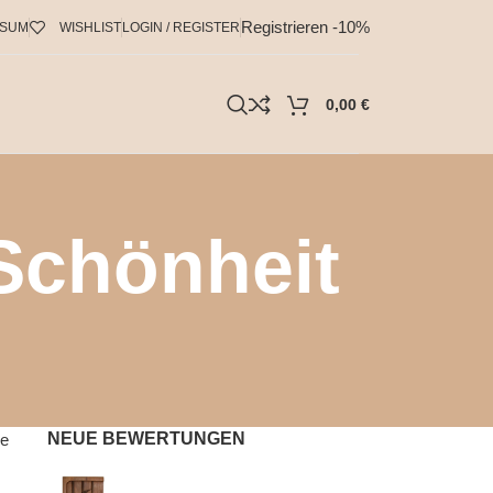
Registrieren -10%
SSUM
WISHLIST
LOGIN / REGISTER
0,00
€
 Schönheit
NEUE BEWERTUNGEN
he