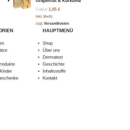
Grapefruit & Kurkuma
1,95
€
7,95
€
inkl. MwSt.
zzgl.
Versandkosten
ORIEN
HAUPTMENÜ
en
Shop
ätze
Über uns
Dermatest
rodukte
Geschichte
Kinder
Inhaltsstoffe
Geschenke
Kontakt