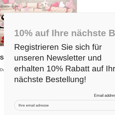
o@skineco.de
10% auf Ihre nächste B
Registrieren Sie sich für
unseren Newsletter und
Schreibe einen Kommentar
erhalten 10% Rabatt auf Ih
Du musst
angemeldet
sein, um einen Kommentar abzugeben.
nächste Bestellung!
Email addre