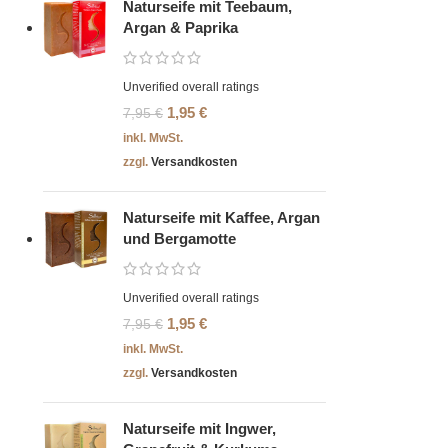
Naturseife mit Teebaum,
Argan & Paprika
Unverified overall ratings
1,95
€
7,95
€
inkl. MwSt.
zzgl.
Versandkosten
Naturseife mit Kaffee, Argan
und Bergamotte
Unverified overall ratings
1,95
€
7,95
€
inkl. MwSt.
zzgl.
Versandkosten
Naturseife mit Ingwer,