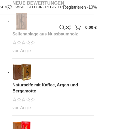
NEUE BEWERTUNGEN
Registrieren -10%
SSUM
WISHLIST
LOGIN / REGISTER
0,00
€
Seifenablage aus Nussbaumholz
von Angie
Naturseife mit Kaffee, Argan und
Bergamotte
von Angie