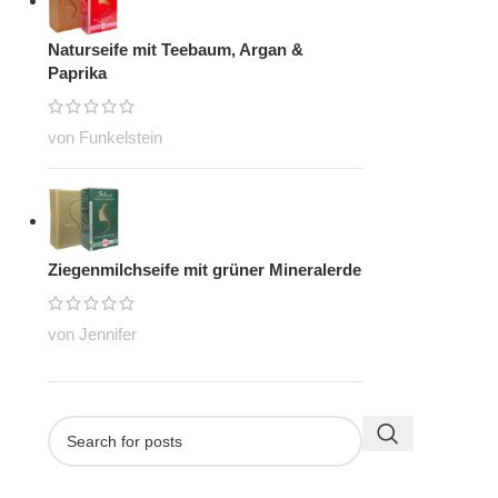
Naturseife mit Teebaum, Argan &
Paprika
von Funkelstein
Ziegenmilchseife mit grüner Mineralerde
von Jennifer