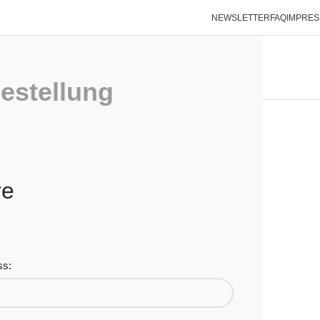
NEWSLETTER
FAQ
IMPRE
SHOP
ÜBER UNS
HAUTPROBLEME?
INFO
KONTAKT
estellung
re
ss: