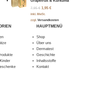
Grapefruit & Kurkuma
1,95
€
7,95
€
inkl. MwSt.
zzgl.
Versandkosten
ORIEN
HAUPTMENÜ
en
Shop
ätze
Über uns
Dermatest
rodukte
Geschichte
Kinder
Inhaltsstoffe
Geschenke
Kontakt