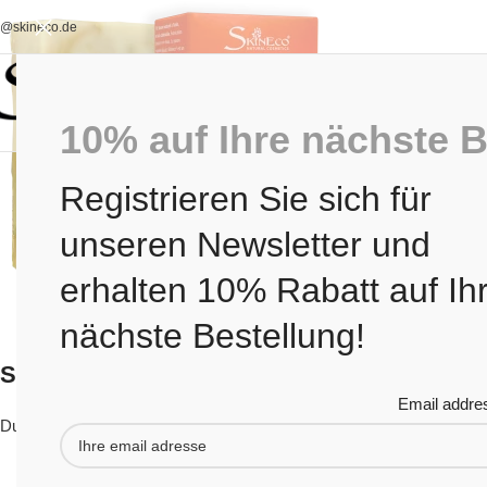
o@skineco.de
10% auf Ihre nächste B
Registrieren Sie sich für
unseren Newsletter und
erhalten 10% Rabatt auf Ih
nächste Bestellung!
Schreibe einen Kommentar
Email addre
Du musst
angemeldet
sein, um einen Kommentar abzugeben.