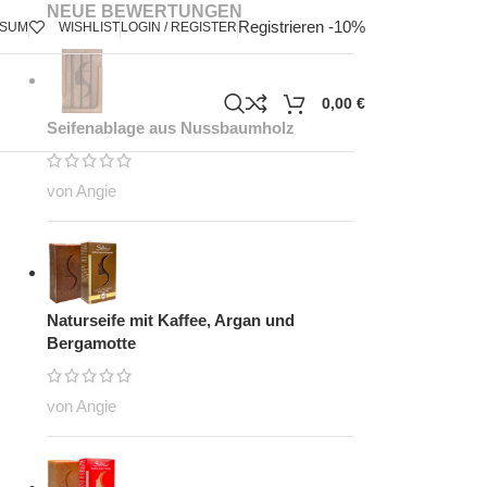
NEUE BEWERTUNGEN
Registrieren -10%
SSUM
WISHLIST
LOGIN / REGISTER
0,00
€
Seifenablage aus Nussbaumholz
von Angie
Naturseife mit Kaffee, Argan und
Bergamotte
von Angie