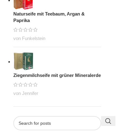
Naturseife mit Teebaum, Argan &
Paprika
von Funkelstein
Ziegenmilchseife mit grüner Mineralerde
von Jennifer