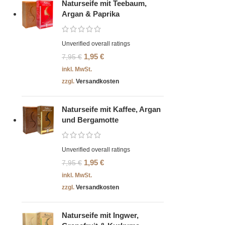
Naturseife mit Teebaum,
Argan & Paprika
Unverified overall ratings
1,95
€
7,95
€
inkl. MwSt.
zzgl.
Versandkosten
Naturseife mit Kaffee, Argan
und Bergamotte
Unverified overall ratings
1,95
€
7,95
€
inkl. MwSt.
zzgl.
Versandkosten
Naturseife mit Ingwer,