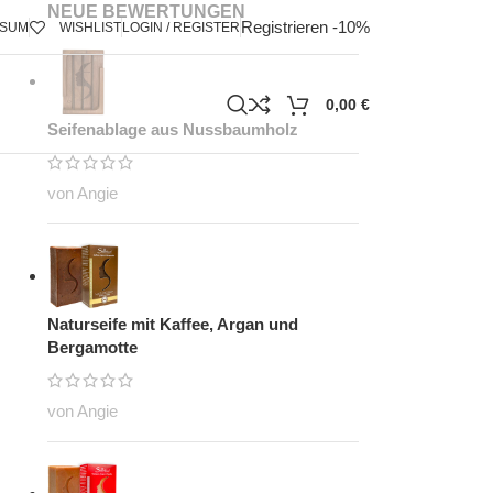
NEUE BEWERTUNGEN
Registrieren -10%
SSUM
WISHLIST
LOGIN / REGISTER
0,00
€
Seifenablage aus Nussbaumholz
von Angie
Naturseife mit Kaffee, Argan und
Bergamotte
von Angie