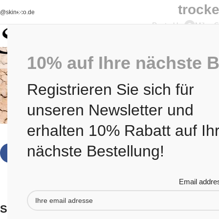
trock
o@skineco.de
Posted by
Milos S
10% auf Ihre nächste B
Registrieren Sie sich für
unseren Newsletter und
erhalten 10% Rabatt auf Ih
nächste Bestellung!
Email addre
Schreibe einen Kommentar