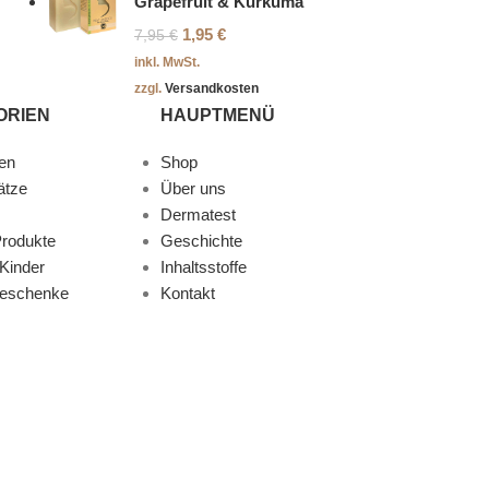
Grapefruit & Kurkuma
1,95
€
7,95
€
inkl. MwSt.
zzgl.
Versandkosten
ORIEN
HAUPTMENÜ
en
Shop
ätze
Über uns
Dermatest
rodukte
Geschichte
Kinder
Inhaltsstoffe
Geschenke
Kontakt