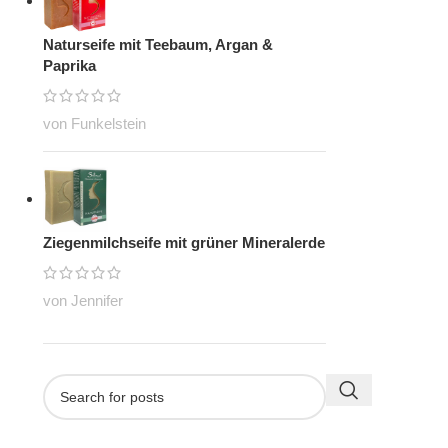
Naturseife mit Teebaum, Argan &
Paprika
von Funkelstein
Ziegenmilchseife mit grüner Mineralerde
von Jennifer