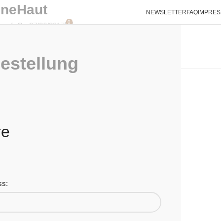
eneHaut
NEWSLETTER
FAQ
IMPRE
0
undic
On 07/06/2017
SHOP
ÜBER UNS
HAUTPROBLEME?
INFO
KONTAKT
estellung
re
ss: