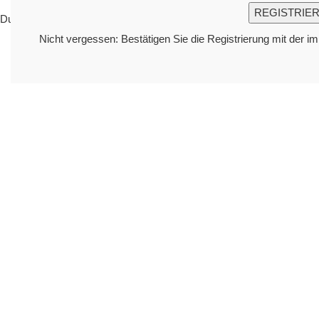
Du musst
angemeldet
sein, um einen Kommentar abzugeben.
Nicht vergessen: Bestätigen Sie die Registrierung mit der i