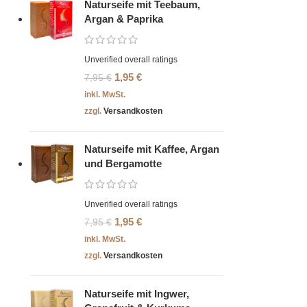
Naturseife mit Teebaum,
Argan & Paprika
Unverified overall ratings
1,95
€
7,95
€
inkl. MwSt.
zzgl.
Versandkosten
Naturseife mit Kaffee, Argan
und Bergamotte
Unverified overall ratings
1,95
€
7,95
€
inkl. MwSt.
zzgl.
Versandkosten
Naturseife mit Ingwer,